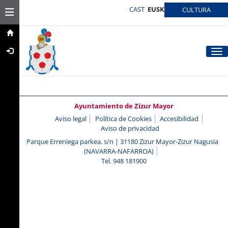
CAST
EUSK
Toggle navigation
CULTURA
Tog
Ayuntamiento de Zizur Mayor
Aviso legal
Política de Cookies
Accesibilidad
Aviso de privacidad
Parque Erreniega parkea, s/n | 31180 Zizur Mayor-Zizur Nagusia
(NAVARRA-NAFARROA)
Tel. 948 181900
ayuntamiento@zizurmayor.es