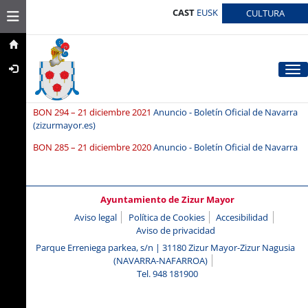
CAST
EUSK
Toggle navigation
CULTURA
Tog
BON 294 – 21 diciembre 202
1
Anuncio - Boletín Oficial de Navarra
(zizurmayor.es)
BON 285 – 21 diciembre 202
0
Anuncio - Boletín Oficial de Navarra
Ayuntamiento de Zizur Mayor
Aviso legal
Política de Cookies
Accesibilidad
Aviso de privacidad
Parque Erreniega parkea, s/n | 31180 Zizur Mayor-Zizur Nagusia
(NAVARRA-NAFARROA)
Tel. 948 181900
ayuntamiento@zizurmayor.es