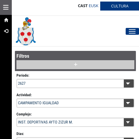
CAST
EUSK
Toggle navigation
CULTURA
Tog
Filtros
Periodo:
Actividad:
Complejo:
Dias: