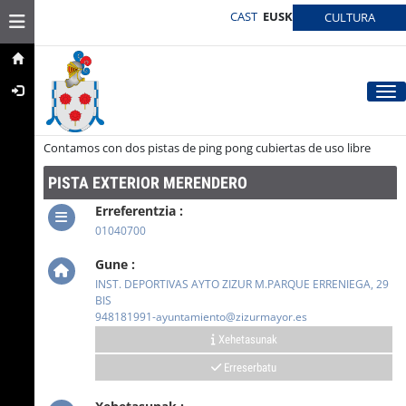
CAST
EUSK
Toggle navigation
CULTURA
Tog
Contamos con dos pistas de ping pong cubiertas de uso libre
PISTA EXTERIOR MERENDERO
Erreferentzia :
01040700
Gune :
INST. DEPORTIVAS AYTO ZIZUR M.PARQUE ERRENIEGA, 29
BIS
948181991-ayuntamiento@zizurmayor.es
Xehetasunak
Erreserbatu