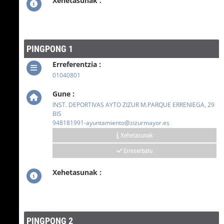
Xehetasunak :
PINGPONG 1
Erreferentzia :
01040801
Gune :
INST. DEPORTIVAS AYTO ZIZUR M.PARQUE ERRENIEGA, 29
BIS
948181991-ayuntamiento@zizurmayor.es
Xehetasunak
Erreserbatu
Xehetasunak :
PINGPONG 2