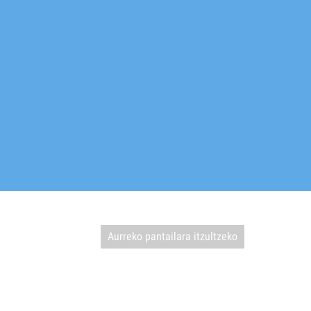
29
30
1
2
6
7
8
9
13
14
15
16
20
21
22
23
27
28
29
30
3
4
5
6
Aurreko pantailara itzultzeko