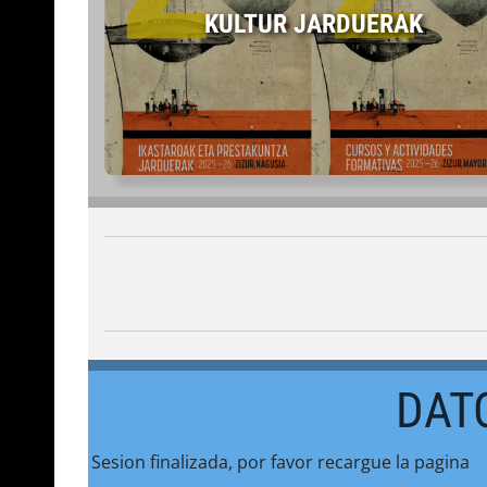
KULTUR JARDUERAK
DAT
Sesion finalizada, por favor recargue la pagina