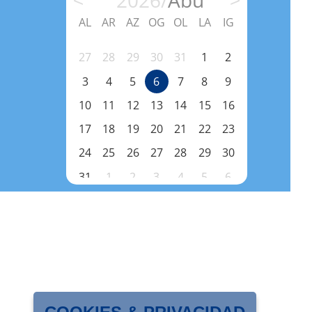
2026/
Abu
<
>
AL
AR
AZ
OG
OL
LA
IG
3
4
5
27
28
29
30
31
1
2
31
1
2
10
11
12
3
4
5
6
7
8
9
7
8
9
17
18
19
10
11
12
13
14
15
16
14
15
16
24
25
26
17
18
19
20
21
22
23
21
22
23
31
1
2
24
25
26
27
28
29
30
28
29
30
7
8
9
31
1
2
3
4
5
6
5
6
7