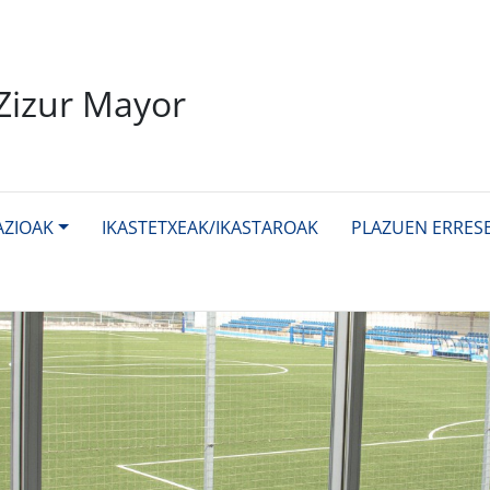
Zizur Mayor
AZIOAK
IKASTETXEAK/IKASTAROAK
PLAZUEN ERRES